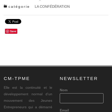
catégorie
LA CONFÉDÉRATION
Save
CM-TPME
NEWSLETTER
Elle est la continuité et le
Nom
développement normal d’un
mouvement des Jeunes
Entrepreneurs qui a démarré
Email